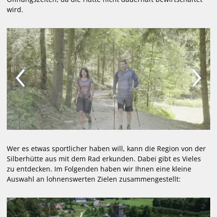
Goldbachhütte
wird.
Mediathek
SLZ-App
Mitglied werden
WEBCAM
LOIPEN
VERANSTALTUNGEN
SKIVERLEIH / BIATHLON
Wer es etwas sportlicher haben will, kann die Region von der
Silberhütte aus mit dem Rad erkunden. Dabei gibt es Vieles
zu entdecken. Im Folgenden haben wir Ihnen eine kleine
Auswahl an lohnenswerten Zielen zusammengestellt: