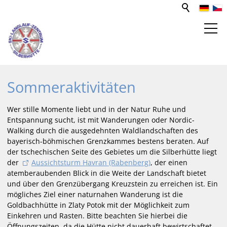
SPORT- UND FREIZEITZENTRUM
Sommeraktivitäten
Aktivitäten
Wer stille Momente liebt und in der Natur Ruhe und
Winter
Entspannung sucht, ist mit Wanderungen oder Nordic-
Sommer
Walking durch die ausgedehnten Waldlandschaften des
Ausflugsziele
bayerisch-böhmischen Grenzkammes bestens beraten. Auf
der tschechischen Seite des Gebietes um die Silberhütte liegt
Förderverein
der
Aussichtsturm Havran (Rabenberg)
, der einen
SLZ-Sponsoren
atemberaubenden Blick in die Weite der Landschaft bietet
und über den Grenzübergang Kreuzstein zu erreichen ist. Ein
Funktionsgebäude
mögliches Ziel einer naturnahen Wanderung ist die
Unterkünfte
Goldbachhütte in Zlaty Potok mit der Möglichkeit zum
Gastronomie
Einkehren und Rasten. Bitte beachten Sie hierbei die
Öffnungszeiten, da die Hütte nicht dauerhaft bewirtschaftet