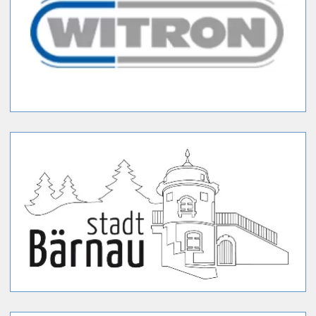
SLZ-App
Mitglied werden
WEBCAM
LOIPEN
VERANSTALTUNGEN
SKIVERLEIH / BIATHLON