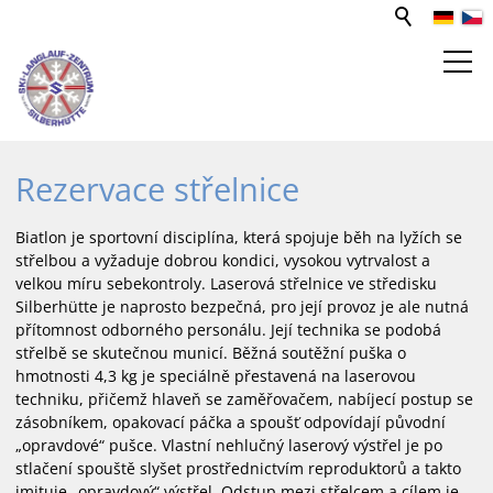
STŘEDISKO PRO SPORT A VOLNÝ
Rezervace střelnice
ČAS
Biatlon je sportovní disciplína, která spojuje běh na lyžích se
střelbou a vyžaduje dobrou kondici, vysokou vytrvalost a
WEBCAM
velkou míru sebekontroly. Laserová střelnice ve středisku
Silberhütte je naprosto bezpečná, pro její provoz je ale nutná
BĚŽECKÉ TRATĚ
přítomnost odborného personálu. Její technika se podobá
střelbě se skutečnou municí. Běžná soutěžní puška o
hmotnosti 4,3 kg je speciálně přestavená na laserovou
PUJČOVNA LYŽÍ
techniku, přičemž hlaveň se zaměřovačem, nabíjecí postup se
zásobníkem, opakovací páčka a spoušť odpovídají původní
„opravdové“ pušce. Vlastní nehlučný laserový výstřel je po
stlačení spouště slyšet prostřednictvím reproduktorů a takto
imituje „opravdový“ výstřel. Odstup mezi střelcem a cílem je