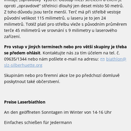
oproti „opravdové“ střelnici dlouhý jen deset místo 50 metrů.
Z toho důvodu jsou terče menší. Terč má při střelbě vestoje
původní velikost 115 milimetrů, u laseru je to jen 24
milimetrů. Totéž platí pro střelbu vleže s původním průměrem
terče 45 milimetrů ve srovnání s 9 milimetry u laserového
zařízení.
Pro vstup v jiných termínech nebo pro větší skupiny je třeba
se předem ohlásit
. Kontaktujte nás za tím účelem na tel. č.
09635/1344 nebo nám pošlete e-mail na adresu:
b
thl
n
slz-s
lb
rh
tt
rg
Skupinám nebo pro firemní akce lze po předchozí domluvě
poskytnout také občerstvení.
Preise Laserbiathlon
An den geöffneten Sonntagen im Winter von 14-16 Uhr
Einfaches schießen für Jedermann