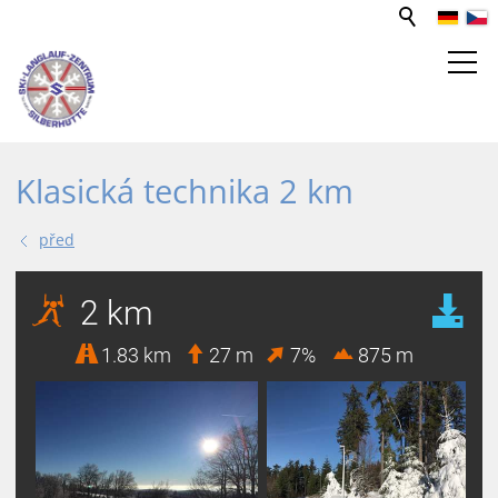
STŘEDISKO PRO SPORT A VOLNÝ
Klasická technika 2 km
ČAS
před
WEBCAM
BĚŽECKÉ TRATĚ
PUJČOVNA LYŽÍ